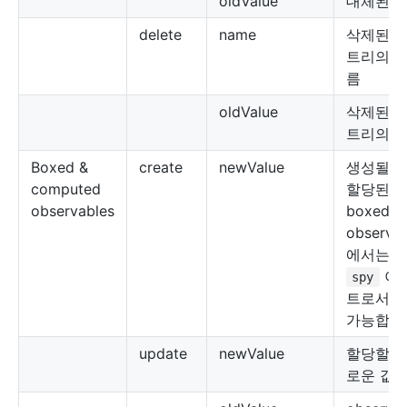
oldValue
대체된 
delete
name
삭제된 
트리의 
름
oldValue
삭제된 
트리의 
Boxed &
create
newValue
생성될 
computed
할당된 값
observables
boxed
observa
에서는
이
spy
트로서만
가능합니
update
newValue
할당할 
로운 값