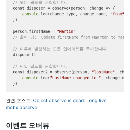
// 모든 필드를 관찰합니다.
const
 disposer = observe(person, change => {

console
.log(change.type, change.name, 
"from"
, 
})

person.firstName = 
"Martin"
// 출력 값: 'update firstName from Maarten to Marti
// 이후에 발생하는 모든 업데이트를 무시합니다.
disposer()

// 단일 필드를 관찰합니다.
const
 disposer2 = observe(person, 
"lastName"
, chang
console
.log(
"LastName changed to "
, change.newV
관련 포스트:
Object.observe is dead. Long live
mobx.observe
이벤트 오버뷰