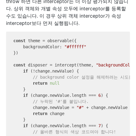
throw 하면 다른 interceptor는 더 이상 평가되지 않습니
다. 상위 객체와 개별 속성 모두에 interceptor를 등록할
수도 있습니다. 이 경우 상위 객체 interceptor가 속성
interceptor보다 먼저 실행됩니다.
const
 theme = observable({

backgroundColor
: 
"#ffffff"
})

const
 disposer = intercept(theme, 
"backgroundColor
if
 (!change.newValue) {

// background color 설정을 해제하려는 시도
return
null
    }

if
 (change.newValue.length === 
6
) {

// 누락된 '#'를 붙입니다.
        change.newValue = 
"#"
 + change.newValue

return
 change

    }

if
 (change.newValue.length === 
7
) {

// 올바른 형식의 색상 코드여야 합니다!