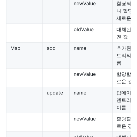
newValue
할당되었
나 할당
새로운 
oldValue
대체된 
전 값
Map
add
name
추가된 
트리의 
름
newValue
할당할 
로운 값
update
name
업데이트
엔트리의
이름
newValue
할당할 
로운 값