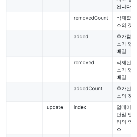
됩니다.
removedCount
삭제할 
소의 갯
added
추가할 
소가 있
배열
removed
삭제된 
소가 있
배열
addedCount
추가된 
소의 갯
update
index
업데이트
단일 엔
리의 인
스