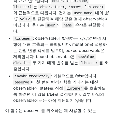
적 매개 변수입니다.
observe(user.name,
는
listener)
observe(user, "name", listener)
와 근본적으로 다릅니다. 전자는
내의
현
user.name
재
을 관찰하며 해당 값은 절대 observable이
value
아닙니다. 후자는
의
속성
을 관찰합니
user
name
다.
: observable에 발생하는
각각의
변경 사
listener
항에 대해 호출되는 콜백입니다. mutation을 설명하
는 단일 변경 객체를 받으며, boxed observable은
제외합니다. boxed observable은
newValue,
두 가지 매개 변수를 받는
를 호
oldValue
listener
출합니다.
: 기본적으로
false
입니다.
invokeImmediately
이 첫 번째 변경사항을 기다리는 대신
observe
observable의 state로 직접
를 호출하도
listener
록 하려면 이 값을
true
로 설정합니다. 일부 타입의
observable에서는 아직 지원되지 않습니다.
이 함수는 observer를 취소하는 데 사용할 수 있는