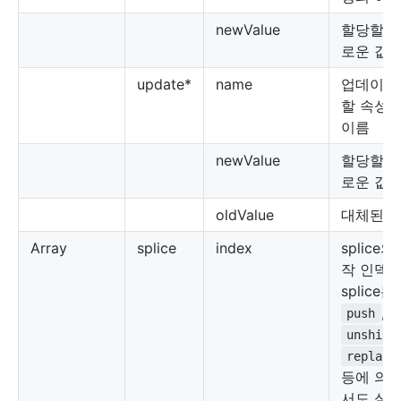
newValue
할당할 
로운 값
update*
name
업데이트
할 속성
이름
newValue
할당할 
로운 값
oldValue
대체된 
Array
splice
index
splice의
작 인덱스
splice는
,
push
unshift
replace
등에 의
서도 실