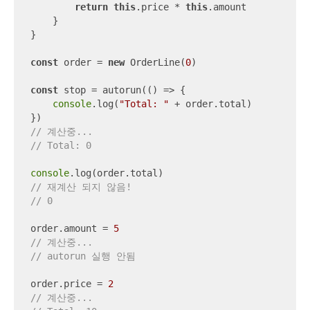
return
this
.price * 
this
.amount

    }

}

const
 order = 
new
 OrderLine(
0
)

const
 stop = autorun(
()
 =>
 {

console
.log(
"Total: "
 + order.total)

// 계산중...
// Total: 0
console
// 재계산 되지 않음!
// 0
order.amount = 
5
// 계산중...
// autorun 실행 안됨
order.price = 
2
// 계산중...