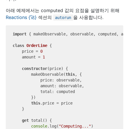
아래 예제에서는 computed 값의 요점을 설명하기 위해
Reactions {
🚀
}
섹션의
을 사용합니다.
autorun
import
 { makeObservable, observable, computed, aut
class
OrderLine
{

    price = 
0
    amount = 
1
constructor
(price) {

        makeObservable(
this
, {

price
: observable,

amount
: observable,

total
: computed

        })

this
.price = price

    }

get
 total() {

console
.log(
"Computing..."
)
