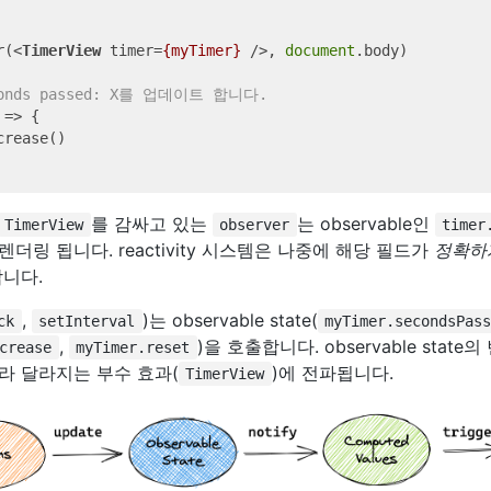
r(
<
TimerView
timer
=
{myTimer}
 />
, 
document
.body)

onds passed: X를 업데이트 합니다.
 =>
 {

rease()

를 감싸고 있는
는 observable인
TimerView
observer
timer
더링 됩니다. reactivity 시스템은 나중에 해당 필드가
정확하
합니다.
,
)는 observable state(
ck
setInterval
myTimer.secondsPass
,
)을 호출합니다. observable stat
crease
myTimer.reset
라 달라지는 부수 효과(
)에 전파됩니다.
TimerView