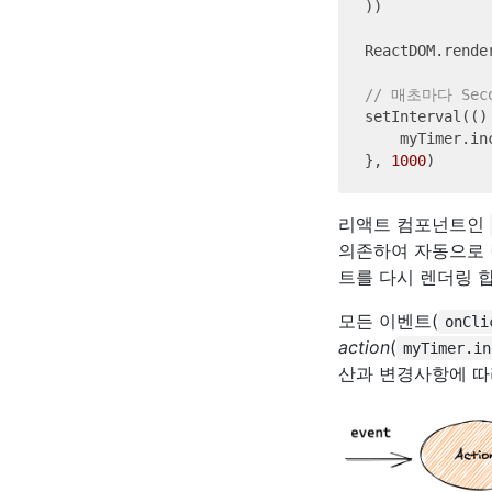
))

ReactDOM.rende
// 매초마다 Sec
setInterval(
()
    myTimer.inc
}, 
1000
리액트 컴포넌트인
의존하여 자동으로 렌
트를 다시 렌더링 
모든 이벤트(
onCli
action
(
myTimer.in
산과 변경사항에 따