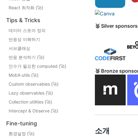
React 최적화 {
🚀
}
Tips & Tricks
🥈 Silver sponsor
데이터 스토어 정의
반응성 이해하기
서브클래싱
반응 분석하기 {
🚀
}
인수가 필요한 computed {
🚀
}
🥉 Bronze sponsor
MobX-utils {
🚀
}
Custom observables {
🚀
}
Lazy observables {
🚀
}
Collection utilities {
🚀
}
Intercept & Observe {
🚀
}
Fine-tuning
소개
환경설정 {
🚀
}