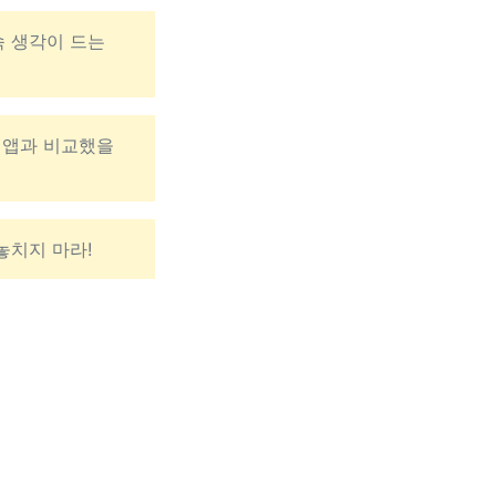
속 생각이 드는
던 앱과 비교했을
놓치지 마라!