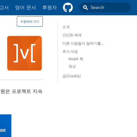
참고서
영어 문서
후원자
수정하러 가기️
소개
간단한 예제
다른 사람들이 말하기를...
추가 자료
MobX 책
영상
공(Credits)
후원은 프로젝트 지속