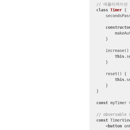
// 애플리케이션
class
Timer
{

    secondsPas
constructo
        makeAu
    }

    increase() 
this
.s
    }

    reset() {

this
.s
    }

}

const
 myTimer 
// observa
const
 TimerVie
<
button
on