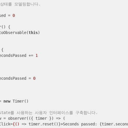
 상태를 모델링합니다.
sed = 
0
r
() {

toObservable(
this
)

{

econdsPassed += 
1
econdsPassed = 
0
= 
new
 Timer()

ble state를 사용하는 사용자 인터페이스를 구축합니다.
w = observer(
(
{ timer }
) =>
 (

Click
=
{()
 =>
 timer.reset()}>Seconds passed: {timer.secon