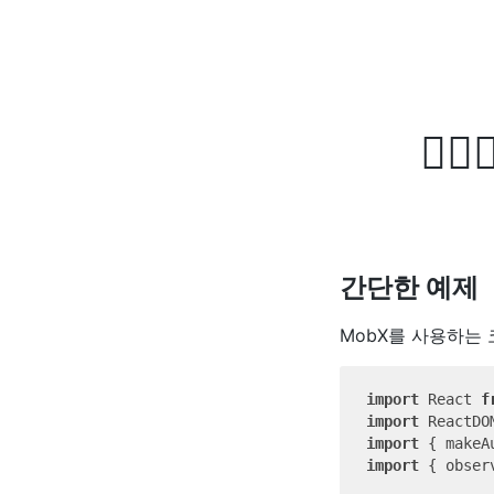
🤹🏻‍♂
간단한 예제
MobX를 사용하는
import
 React 
f
import
 ReactDO
import
 { makeA
import
 { obser